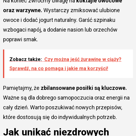
Na koniec zwróćmy uwagę na
koktajle owocowe
oraz warzywne.
Wystarczy zmiksować ulubione
owoce i dodać jogurt naturalny. Garść szpinaku
wzbogaci napój, a dodanie nasion lub orzechów
poprawi smak.
Zobacz także:
Czy można jeść żurawinę w ciąży?
Sprawdź, na co pomaga i jakie ma korzyści!
Pamiętajmy, że
zbilansowane posiłki są kluczowe.
Ważne są dla dobrego samopoczucia oraz energii na
cały dzień. Warto poszukiwać nowych przepisów,
które dostosują się do indywidualnych potrzeb.
Jak unikać niezdrowych