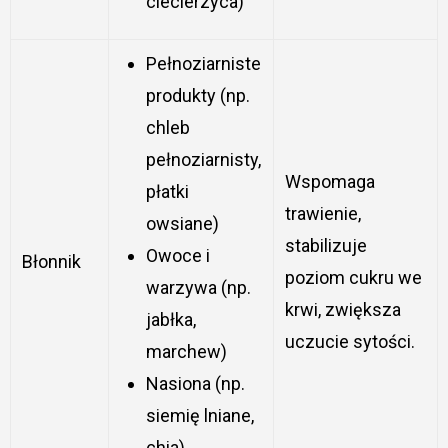
ciecierzyca)
Pełnoziarniste
produkty (np.
chleb
pełnoziarnisty,
Wspomaga
płatki
trawienie,
owsiane)
stabilizuje
Owoce i
Błonnik
poziom cukru we
warzywa (np.
krwi, zwiększa
jabłka,
uczucie sytości.
marchew)
Nasiona (np.
siemię lniane,
chia)