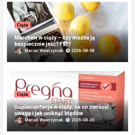
Ciąża
Marchew w ciąży – czy można ją
bezpiecznie jeść? F野?
Marian Wawrzyniak
2026-08-08
Ciąża
Suplementacja w ciąży: na co zwrócić
uwagę i jak uniknąć błędów
Marian Wawrzyniak
2026-08-05