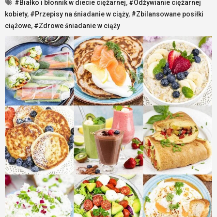
#Białko i błonnik w diecie ciężarnej
,
#Odżywianie ciężarnej
kobiety
,
#Przepisy na śniadanie w ciąży
,
#Zbilansowane posiłki
ciążowe
,
#Zdrowe śniadanie w ciąży