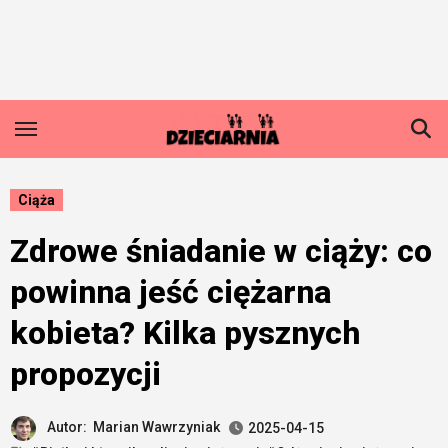
Skip
to
content
Ciąża
Zdrowe śniadanie w ciąży: co
powinna jeść ciężarna
kobieta? Kilka pysznych
propozycji
Autor:
Marian Wawrzyniak
2025-04-15