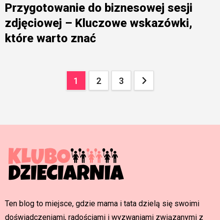
Przygotowanie do biznesowej sesji
zdjęciowej – Kluczowe wskazówki,
które warto znać
Stronicowanie
1
2
3
wpisów
Ten blog to miejsce, gdzie mama i tata dzielą się swoimi
doświadczeniami, radościami i wyzwaniami związanymi z