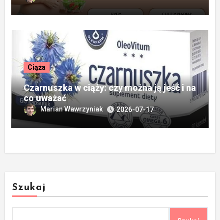
Ciąża
Czarnuszka w ciąży: czy można ją jeść i na
co uważać
Marian Wawrzyniak
2026-07-17
Szukaj