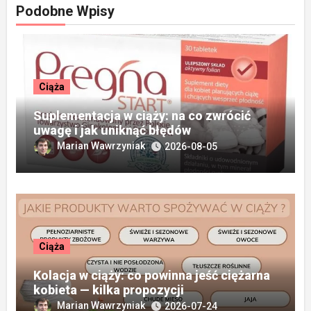
Podobne Wpisy
Ciąża
Suplementacja w ciąży: na co zwrócić
uwagę i jak uniknąć błędów
Marian Wawrzyniak
2026-08-05
Ciąża
Kolacja w ciąży: co powinna jeść ciężarna
kobieta — kilka propozycji
Marian Wawrzyniak
2026-07-24