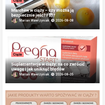
Ciąża
Marchew w ciąży – czy można ją
bezpiecznie jeść? F野?
Marian Wawrzyniak
2026-08-08
Ciąża
Suplementacja w ciąży: na co zwrócić
uwagę i jak uniknąć błędów
Marian Wawrzyniak
2026-08-05