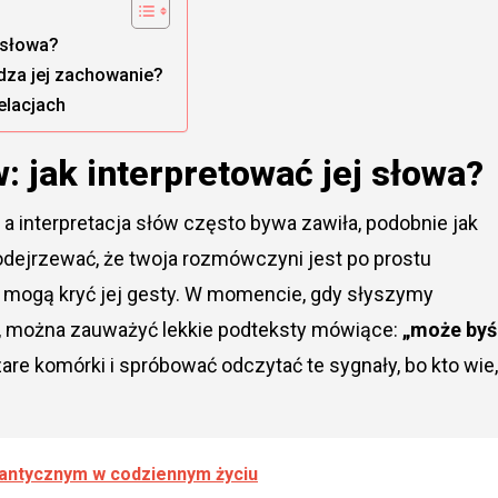
 słowa?
dza jej zachowanie?
elacjach
 jak interpretować jej słowa?
 interpretacja słów często bywa zawiła, podobnie jak
odejrzewać, że twoja rozmówczyni jest po prostu
co mogą kryć jej gesty. W momencie, gdy słyszymy
”, można zauważyć lekkie podteksty mówiące:
„może byś
are komórki i spróbować odczytać te sygnały, bo kto wie,
omantycznym w codziennym życiu