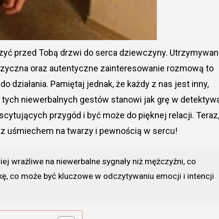
yć przed Tobą drzwi do serca dziewczyny. Utrzymywan
fizyczna oraz autentyczne zainteresowanie rozmową to
 działania. Pamiętaj jednak, że każdy z nas jest inny,
e tych niewerbalnych gestów stanowi jak grę w detektywa
cytujących przygód i być może do pięknej relacji. Teraz
c z uśmiechem na twarzy i pewnością w sercu!
iej wrażliwe na niewerbalne sygnały niż mężczyźni, co
ikę, co może być kluczowe w odczytywaniu emocji i intencji