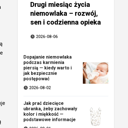
Drugi miesiąc życia
niemowlaka – rozwój,
sen i codzienna opieka
2026-08-06
są
ie
Dopajanie niemowlaka
podczas karmienia
piersią — kiedy warto i
jak bezpiecznie
postępować
2026-08-02
uje
Jak prać dziecięce
ubranka, żeby zachowały
kolor i miękkość —
podstawowe informacje
ą