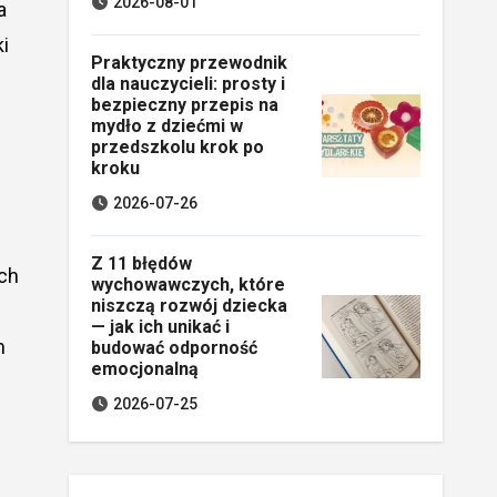
2026-08-01
a
i
Praktyczny przewodnik
dla nauczycieli: prosty i
bezpieczny przepis na
mydło z dziećmi w
przedszkolu krok po
kroku
2026-07-26
Z 11 błędów
ach
wychowawczych, które
niszczą rozwój dziecka
— jak ich unikać i
m
budować odporność
emocjonalną
2026-07-25