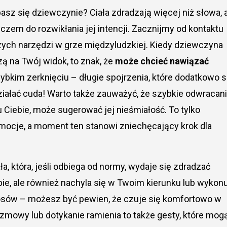
czem do rozwikłania jej intencji. Zacznijmy od kontaktu
zych narzędzi w grze międzyludzkiej. Kiedy dziewczyna
ą na Twój widok, to znak, że
może chcieć nawiązać
szybkim zerknięciu – długie spojrzenia, które dodatkowo 
iałać cuda! Warto także zauważyć, że szybkie odwracan
Ciebie, może sugerować jej nieśmiałość. To tylko
emocje, a moment ten stanowi zniechęcający krok dla
 która, jeśli odbiega od normy, wydaje się zdradzać
ebie, ale również nachyla się w Twoim kierunku lub wykon
włosów – możesz być pewien, że czuje się komfortowo w
zmowy lub dotykanie ramienia to także gesty, które mog