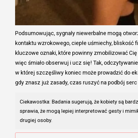
Podsumowując, sygnały niewerbalne mogą otworz
kontaktu wzrokowego, ciepłe uśmiechy, bliskość 
kluczowe oznaki, które powinny zmobilizować Cię do
więc śmiało obserwuj i ucz się! Tak, odczytywani
w której szczęśliwy koniec może prowadzić do eks
gdy znasz już zasady, czas ruszyć na podbój ser
Ciekawostka: Badania sugerują, że kobiety są bardz
sprawia, że mogą lepiej interpretować gesty i mim
drugiej osoby.