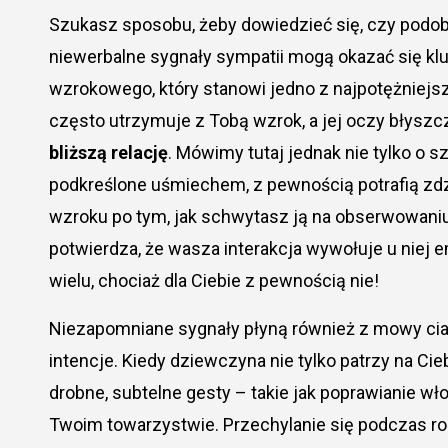
Szukasz sposobu, żeby dowiedzieć się, czy podobasz się dziewczynie? Ciała zdradzają więcej niż słowa, a
niewerbalne sygnały sympatii mogą okazać się klu
wzrokowego, który stanowi jedno z najpotężniejs
często utrzymuje z Tobą wzrok, a jej oczy błyszcz
bliższą relację
. Mówimy tutaj jednak nie tylko o 
podkreślone uśmiechem, z pewnością potrafią zdz
wzroku po tym, jak schwytasz ją na obserwowaniu 
potwierdza, że wasza interakcja wywołuje u niej 
wielu, chociaż dla Ciebie z pewnością nie!
Niezapomniane sygnały płyną również z mowy ciała,
intencje. Kiedy dziewczyna nie tylko patrzy na Ci
drobne, subtelne gesty – takie jak poprawianie 
Twoim towarzystwie. Przechylanie się podczas ro