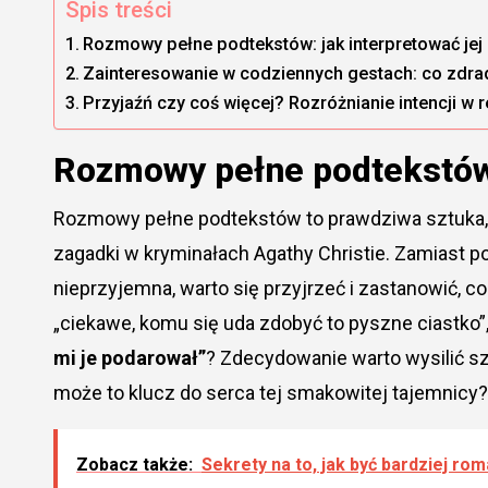
Spis treści
Rozmowy pełne podtekstów: jak interpretować jej
Zainteresowanie w codziennych gestach: co zdra
Przyjaźń czy coś więcej? Rozróżnianie intencji w r
Rozmowy pełne podtekstów:
Rozmowy pełne podtekstów to prawdziwa sztuka, a
zagadki w kryminałach Agathy Christie. Zamiast p
nieprzyjemna, warto się przyjrzeć i zastanowić, 
„ciekawe, komu się uda zdobyć to pyszne ciastko
mi je podarował”
? Zdecydowanie warto wysilić sz
może to klucz do serca tej smakowitej tajemnicy?
Zobacz także:
Sekrety na to, jak być bardziej r