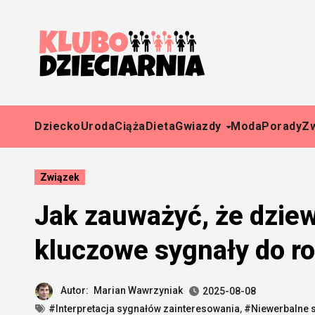
Skip
to
content
Dziecko
Uroda
Ciąża
Dieta
Gwiazdy
Moda
Porady
Z
Związek
Jak zauważyć, że dziew
kluczowe sygnały do r
Autor:
Marian Wawrzyniak
2025-08-08
#Interpretacja sygnałów zainteresowania
,
#Niewerbalne s