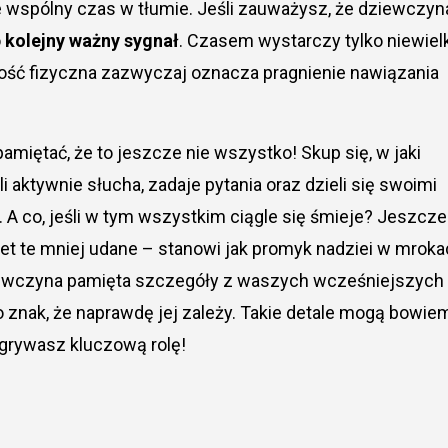
e wspólny czas w tłumie. Jeśli zauważysz, że dziewczyn
o
kolejny ważny sygnał
. Czasem wystarczy tylko niewielk
skość fizyczna zazwyczaj oznacza pragnienie nawiązania
amiętać, że to jeszcze nie wszystko! Skup się, w jaki
aktywnie słucha, zadaje pytania oraz dzieli się swoimi
 A co, jeśli w tym wszystkim ciągle się śmieje? Jeszcze
et te mniej udane – stanowi jak promyk nadziei w mrok
ziewczyna pamięta szczegóły z waszych wcześniejszych
o znak, że naprawdę jej zależy. Takie detale mogą bowie
dgrywasz kluczową rolę!