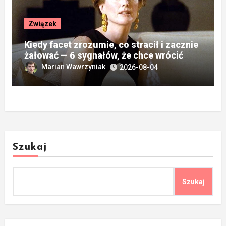
Związek
Kiedy facet zrozumie, co stracił i zacznie
żałować — 6 sygnałów, że chce wrócić
Marian Wawrzyniak
2026-08-04
Szukaj
Szukaj