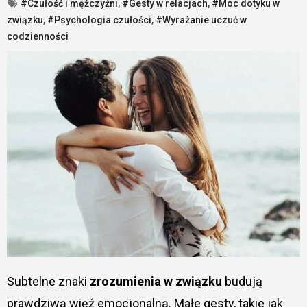
#Czułość i mężczyźni
,
#Gesty w relacjach
,
#Moc dotyku w
związku
,
#Psychologia czułości
,
#Wyrażanie uczuć w
codzienności
Subtelne znaki
zrozumienia w związku
budują
prawdziwą więź emocjonalną. Małe gesty, takie jak