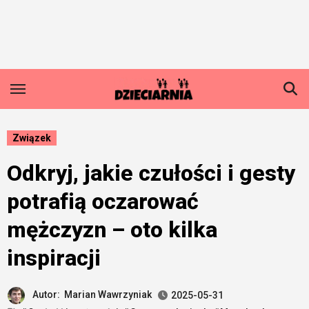
Skip
to
content
Związek
Odkryj, jakie czułości i gesty
potrafią oczarować
mężczyzn – oto kilka
inspiracji
Autor:
Marian Wawrzyniak
2025-05-31