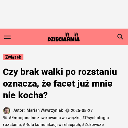
Skip
to
content
Związek
Czy brak walki po rozstaniu
oznacza, że facet już mnie
nie kocha?
Autor:
Marian Wawrzyniak
2025-05-27
#Emocjonalne zawirowania w związku
,
#Psychologia
rozstania
,
#Rola komunikacji w relacjach
,
#Zdrowsze