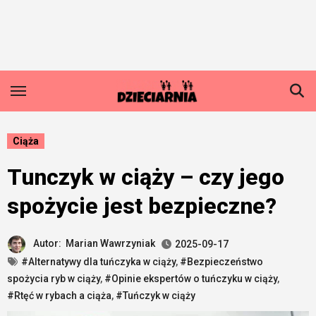
Skip
to
content
Ciąża
Tunczyk w ciąży – czy jego
spożycie jest bezpieczne?
Autor:
Marian Wawrzyniak
2025-09-17
#Alternatywy dla tuńczyka w ciąży
,
#Bezpieczeństwo
spożycia ryb w ciąży
,
#Opinie ekspertów o tuńczyku w ciąży
,
#Rtęć w rybach a ciąża
,
#Tuńczyk w ciąży