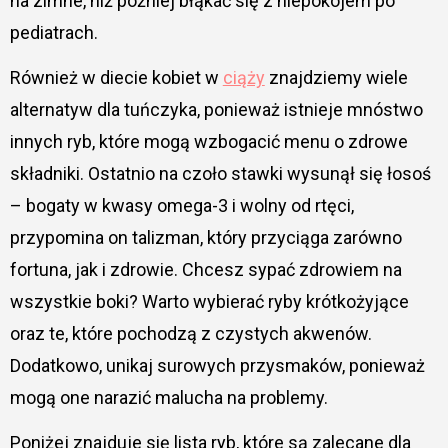
na zimne, niż później błąkać się z niepokojem po
pediatrach.
Również w diecie kobiet w
ciąży
znajdziemy wiele
alternatyw dla tuńczyka, ponieważ istnieje mnóstwo
innych ryb, które mogą wzbogacić menu o zdrowe
składniki. Ostatnio na czoło stawki wysunął się łosoś
– bogaty w kwasy omega-3 i wolny od rtęci,
przypomina on talizman, który przyciąga zarówno
fortuna, jak i zdrowie. Chcesz sypać zdrowiem na
wszystkie boki? Warto wybierać ryby krótkożyjące
oraz te, które pochodzą z czystych akwenów.
Dodatkowo, unikaj surowych przysmaków, ponieważ
mogą one narazić malucha na problemy.
Poniżej znajduje się lista ryb, które są zalecane dla