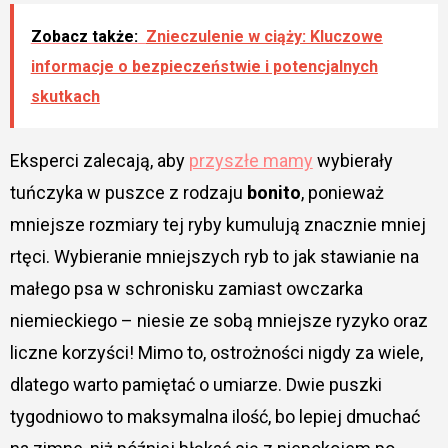
Zobacz także:
Znieczulenie w ciąży: Kluczowe
informacje o bezpieczeństwie i potencjalnych
skutkach
Eksperci zalecają, aby
przyszłe mamy
wybierały
tuńczyka w puszce z rodzaju
bonito
, ponieważ
mniejsze rozmiary tej ryby kumulują znacznie mniej
rtęci. Wybieranie mniejszych ryb to jak stawianie na
małego psa w schronisku zamiast owczarka
niemieckiego – niesie ze sobą mniejsze ryzyko oraz
liczne korzyści! Mimo to, ostrożności nigdy za wiele,
dlatego warto pamiętać o umiarze. Dwie puszki
tygodniowo to maksymalna ilość, bo lepiej dmuchać