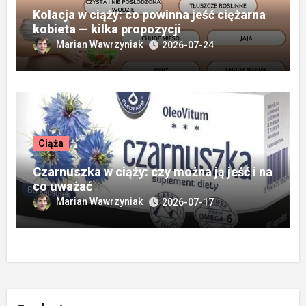
Kolacja w ciąży: co powinna jeść ciężarna
kobieta — kilka propozycji
Marian Wawrzyniak
2026-07-24
Ciąża
Czarnuszka w ciąży: czy można ją jeść i na
co uważać
Marian Wawrzyniak
2026-07-17