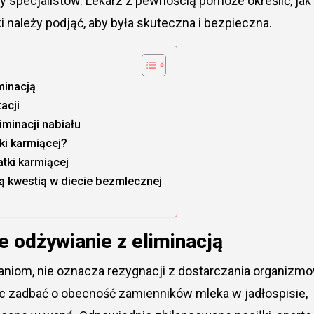
y specjalistów. Lekarz z pewnością pomoże określić, jak
i należy podjąć, aby była skuteczna i bezpieczna.
minacją
acji
minacji nabiału
ki karmiącej?
tki karmiącej
ą kwestią w diecie bezmlecznej
 odżywianie z eliminacją
iom, nie oznacza rezygnacji z dostarczania organizmo
ęc zadbać o obecność zamienników mleka w jadłospisie,