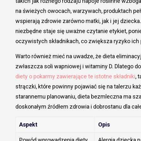
takich jak różnego rodzaju napoje roślinne wzbog
na świeżych owocach, warzywach, produktach pełn
wspierają zdrowie zarówno matki, jak i jej dzie
niezbędne staje się uważne czytanie etykiet, pon
oczywistych składnikach, co zwiększa ryzyko ic
Warto również mieć na uwadze, że dieta elimina
zwłaszcza soli wapniowej i witaminy D. Dlatego d
diety o pokarmy zawierające te istotne składniki
, 
strączki, które powinny pojawiać się na talerzu k
starannemu planowaniu, dieta bezmleczna ma szans
doskonałym źródłem zdrowia i dobrostanu dla całe
Aspekt
Opis
Powód wprowadzenia diety
Alergia dziecka 