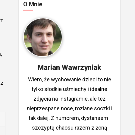
O Mnie
ym
,
Marian Wawrzyniak
Wiem, że wychowanie dzieci to nie
az
tylko słodkie uśmiechy i idealne
zdjęcia na Instagramie, ale też
nieprzespane noce, rozlane soczki i
tak dalej. Z humorem, dystansem i
szczyptą chaosu razem z żoną