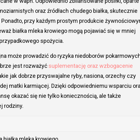
acane w wapń. Odpowiednio zbilansowane posiłki, oparte
oziarnistych oraz źródłach chudego białka, skutecznie
cka. Ponadto, przy każdym prostym produkcie żywnościow
ieważ białka mleka krowiego mogą pojawiać się w mniej
h przypadkowego spożycia.
cyjna może prowadzić do ryzyka niedoborów pokarmowych
obrze jest rozważyć
suplementację oraz wzbogacenie
takie jak dobrze przyswajalne ryby, nasiona, orzechy czy
ażdej matki karmiącej. Dzięki odpowiedniemu wsparciu or
ę okazać się nie tylko koniecznością, ale także
j rodziny.
na białka mleka krowiego