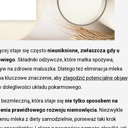
ącej staje się często
nieuniknione, zwłaszcza gdy u
rowiego
. Składniki odżywcze, które matka spożywa,
ływ na zdrowie maluszka. Dlatego też eliminacja mleka
ma kluczowe znaczenie, aby
złagodzić potencjalne objaw
zy dolegliwości układu pokarmowego.
 bezmleczną, która staje się
nie tylko sposobem na
nienia prawidłowego rozwoju niemowlęcia
. Niezwykle
niu mleka z diety samodzielnie, ponieważ taki krok