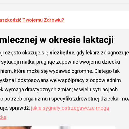
Zaszkodzić Twojemu Zdrowiu?
mlecznej w okresie laktacji
ji często okazuje się
niezbędne
, gdy lekarz zdiagnozuje
ej sytuacji matka, pragnąc zapewnić swojemu dziecku
aniem, które może się wydawać ogromne. Dlatego tak
emyślana i dostosowana we współpracy z odpowiednim
adek wymaga drastycznych zmian; w wielu sytuacjach
o potrzeb organizmu i specyfiki zdrowotnej dziecka, mo
suje, sprawdź,
jakie sygnały ostrzegawcze mogą
cka
.