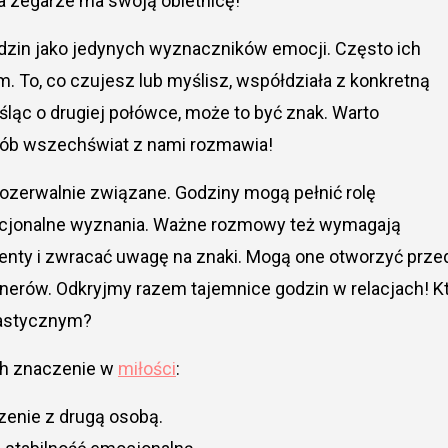
a zegarze ma swoją obietnicę!
odzin jako jedynych wyznaczników emocji. Często ich
. To, co czujesz lub myślisz, współdziała z konkretną
śląc o drugiej połówce, może to być znak. Warto
sób wszechświat z nami rozmawia!
rozerwalnie związane. Godziny mogą pełnić rolę
ocjonalne wyznania. Ważne rozmowy też wymagają
enty i zwracać uwagę na znaki. Mogą one otworzyć prze
tnerów. Odkryjmy razem tajemnice godzin w relacjach! K
tastycznym?
ich znaczenie w
miłości
:
zenie z drugą osobą.