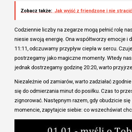
Zobacz także:
Jak wyjść z friendzone i nie strac
Codziennie liczby na zegarze mogą pełnić rolę n
niesie swoją energię. Ona współtworzy emocje i 
11:11, odczuwamy przypływ ciepła w sercu. Czujem
postrzegamy jako magiczne momenty. Wtedy nasze
jednak dostrzegamy godzinę 20:20, warto przyjrze
Niezależnie od zamiarów, warto zadziałać zgodnie
się do odmierzania minut do posiłku. Czas to prz
zignorować. Następnym razem, gdy obudzicie się 
momencie, zapytajcie siebie: co wszechświat ch