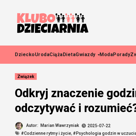
Skip
to
content
Dziecko
Uroda
Ciąża
Dieta
Gwiazdy
Moda
Porady
Z
Związek
Odkryj znaczenie godzin
odczytywać i rozumieć
Autor:
Marian Wawrzyniak
2025-07-22
#Codzienne rytmy i życie
,
#Psychologia godzin w uczuci