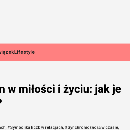
wiązek
Lifestyle
 w miłości i życiu: jak je
?
ach
,
#Symbolika liczb w relacjach
,
#Synchroniczność w czasie
,