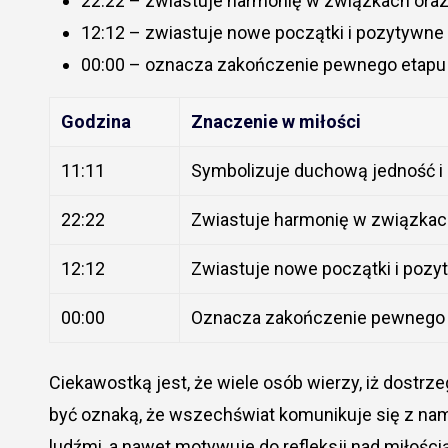
22:22 – zwiastuje harmonię w związkach oraz
12:12 – zwiastuje nowe początki i pozytywne 
00:00 – oznacza zakończenie pewnego etapu w
Godzina
Znaczenie w miłości
11:11
Symbolizuje duchową jedność i 
22:22
Zwiastuje harmonię w związkach
12:12
Zwiastuje nowe początki i pozyt
00:00
Oznacza zakończenie pewnego
Ciekawostką jest, że wiele osób wierzy, iż dostrze
być oznaką, że wszechświat komunikuje się z nami
ludźmi, a nawet motywuje do refleksji nad miłośc