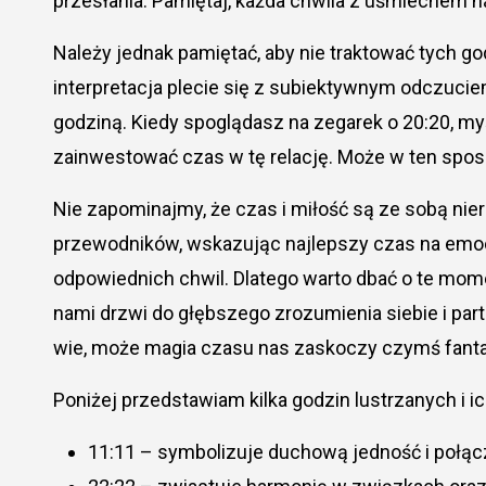
przesłania. Pamiętaj, każda chwila z uśmiechem n
Należy jednak pamiętać, aby nie traktować tych g
interpretacja plecie się z subiektywnym odczuciem
godziną. Kiedy spoglądasz na zegarek o 20:20, my
zainwestować czas w tę relację. Może w ten spo
Nie zapominajmy, że czas i miłość są ze sobą nie
przewodników, wskazując najlepszy czas na em
odpowiednich chwil. Dlatego warto dbać o te mom
nami drzwi do głębszego zrozumienia siebie i par
wie, może magia czasu nas zaskoczy czymś fan
Poniżej przedstawiam kilka godzin lustrzanych i 
11:11 – symbolizuje duchową jedność i połąc