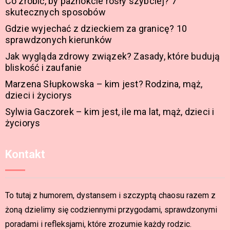
Co zrobić, by paznokcie rosły szybciej? 7
skutecznych sposobów
Gdzie wyjechać z dzieckiem za granicę? 10
sprawdzonych kierunków
Jak wygląda zdrowy związek? Zasady, które budują
bliskość i zaufanie
Marzena Słupkowska – kim jest? Rodzina, mąż,
dzieci i życiorys
Sylwia Gaczorek – kim jest, ile ma lat, mąż, dzieci i
życiorys
Kontakt
To tutaj z humorem, dystansem i szczyptą chaosu razem z
żoną dzielimy się codziennymi przygodami, sprawdzonymi
poradami i refleksjami, które zrozumie każdy rodzic.