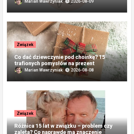
Marian Wawrzyniak
2026-08-09
Związek
Co dać dziewczynie pod choinkę? 15
trafionych pomysłów na prezent
Marian Wawrzyniak
2026-08-08
Związek
Różnica 15 lat w związku – problem czy
zaleta? Co naprawdę ma znaczenie