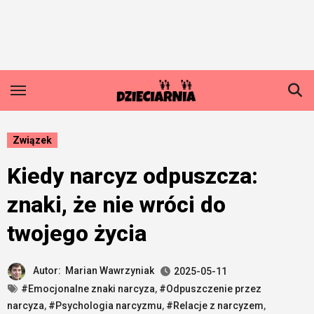
Skip
to
content
Związek
Kiedy narcyz odpuszcza:
znaki, że nie wróci do
twojego życia
Autor:
Marian Wawrzyniak
2025-05-11
#Emocjonalne znaki narcyza
,
#Odpuszczenie przez
narcyza
,
#Psychologia narcyzmu
,
#Relacje z narcyzem
,