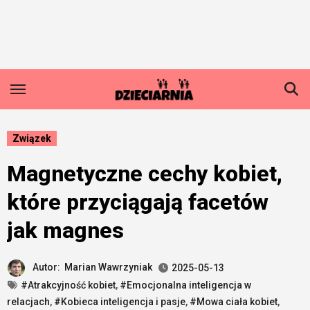
Skip
to
content
Związek
Magnetyczne cechy kobiet,
które przyciągają facetów
jak magnes
Autor:
Marian Wawrzyniak
2025-05-13
#Atrakcyjność kobiet
,
#Emocjonalna inteligencja w
relacjach
,
#Kobieca inteligencja i pasje
,
#Mowa ciała kobiet
,