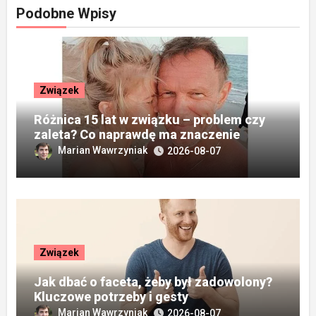
Podobne Wpisy
Związek
Różnica 15 lat w związku – problem czy
zaleta? Co naprawdę ma znaczenie
Marian Wawrzyniak
2026-08-07
Związek
Jak dbać o faceta, żeby był zadowolony?
Kluczowe potrzeby i gesty
Marian Wawrzyniak
2026-08-07