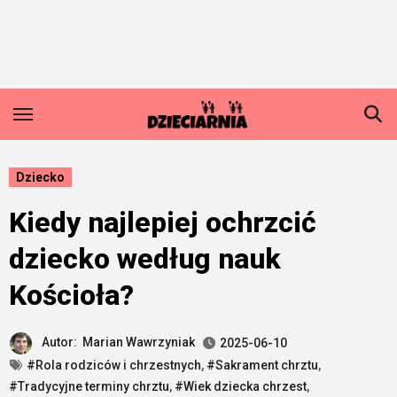
Skip
to
content
Dziecko
Kiedy najlepiej ochrzcić
dziecko według nauk
Kościoła?
Autor:
Marian Wawrzyniak
2025-06-10
#Rola rodziców i chrzestnych
,
#Sakrament chrztu
,
#Tradycyjne terminy chrztu
,
#Wiek dziecka chrzest
,