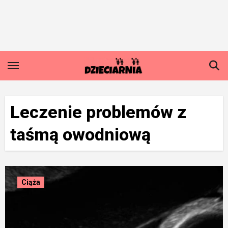
Skip
to
content
Leczenie problemów z
taśmą owodniową
Ciąża