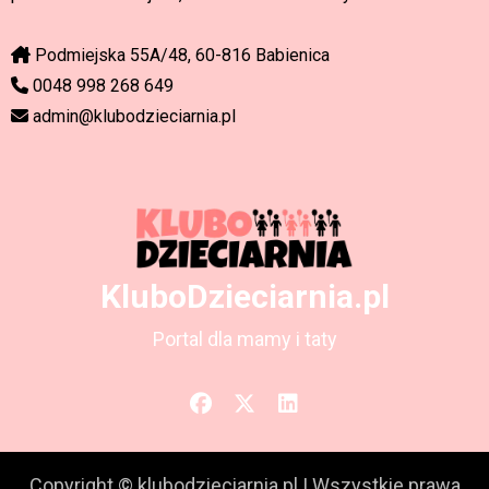
Podmiejska 55A/48, 60-816 Babienica
0048 998 268 649
admin@klubodzieciarnia.pl
KluboDzieciarnia.pl
Portal dla mamy i taty
Copyright © klubodzieciarnia.pl
|
Wszystkie prawa