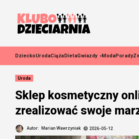
Skip
to
content
Dziecko
Uroda
Ciąża
Dieta
Gwiazdy
Moda
Porady
Z
Uroda
Sklep kosmetyczny onli
zrealizować swoje marz
Autor:
Marian Wawrzyniak
2026-05-12