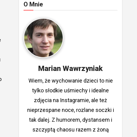
O Mnie
e
u
Marian Wawrzyniak
o
Wiem, że wychowanie dzieci to nie
tylko słodkie uśmiechy i idealne
zdjęcia na Instagramie, ale też
nieprzespane noce, rozlane soczki i
tak dalej. Z humorem, dystansem i
szczyptą chaosu razem z żoną