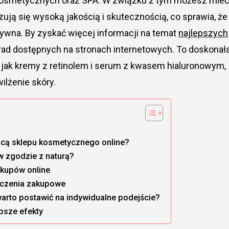
 kosmetycznych oraz SPA. W związku z tym możesz mieć
zują się wysoką jakością i skutecznością, co sprawia, że
tywna. By zyskać więcej informacji na temat
najlepszych
orad dostępnych na stronach internetowych. To doskonał
e jak kremy z retinolem i serum z kwasem hialuronowym,
ilżenie skóry.
ocą sklepu kosmetycznego online?
w zgodzie z naturą?
akupów online
dczenia zakupowe
warto postawić na indywidualne podejście?
epsze efekty