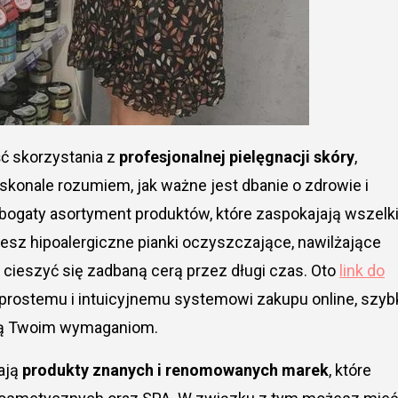
ść skorzystania z
profesjonalnej pielęgnacji skóry
,
skonale rozumiem, jak ważne jest dbanie o zdrowie i
 bogaty asortyment produktów, które zaspokajają wszelk
esz hipoalergiczne pianki oczyszczające, nawilżające
i cieszyć się zadbaną cerą przez długi czas. Oto
link do
i prostemu i intuicyjnemu systemowi zakupu online, szyb
dają Twoim wymaganiom.
iają
produkty znanych i renomowanych marek
, które