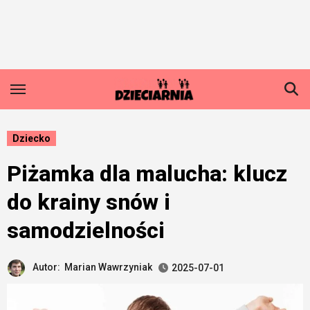
Skip
to
content
Dziecko
Piżamka dla malucha: klucz
do krainy snów i
samodzielności
Autor:
Marian Wawrzyniak
2025-07-01