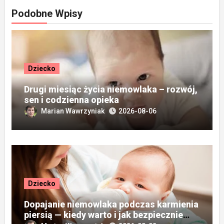
Podobne Wpisy
Dziecko
Drugi miesiąc życia niemowlaka – rozwój,
sen i codzienna opieka
Marian Wawrzyniak
2026-08-06
Dziecko
Dopajanie niemowlaka podczas karmienia
piersią — kiedy warto i jak bezpiecznie