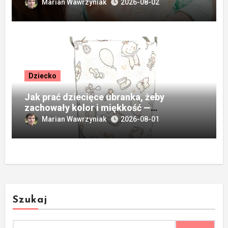
postępować
Marian Wawrzyniak
2026-08-02
Dziecko
Jak prać dziecięce ubranka, żeby
zachowały kolor i miękkość —
podstawowe informacje
Marian Wawrzyniak
2026-08-01
Szukaj