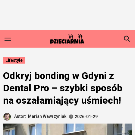
Skip
to
content
Lifestyle
Odkryj bonding w Gdyni z
Dental Pro – szybki sposób
na oszałamiający uśmiech!
Autor:
Marian Wawrzyniak
2026-01-29