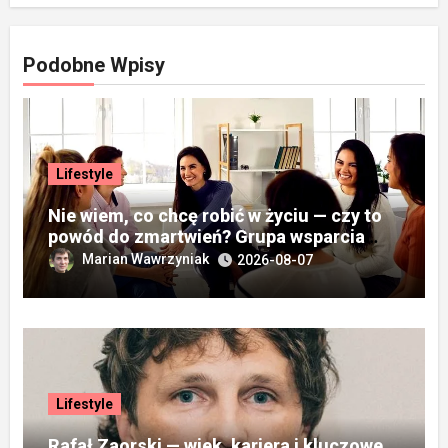
Podobne Wpisy
Lifestyle
Nie wiem, co chcę robić w życiu — czy to
powód do zmartwień? Grupa wsparcia
„Wieża”
Marian Wawrzyniak
2026-08-07
Lifestyle
Rafał Zaorski — wiek, kariera i kluczowe