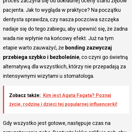
proces zaczyna się od dokładnej oceny stanu zębów
pacjenta. Jak to wygląda w praktyce? Na początku
dentysta sprawdza, czy nasza poczciwa szczęka
nadaje się do tego zabiegu, aby upewnić się, że żadna
wada nie wpłynie na końcowy efekt. Już na tym
etapie warto zauważyć, że
bonding zazwyczaj
przebiega szybko i bezboleśnie
, co czyni go świetną
alternatywą dla wszystkich, którzy nie przepadają za
intensywnymi wizytami u stomatologa.
Zobacz także:
Kim jest Agata Fagata? Poznaj
życie, rodzinę i dzieci tej popularnej influencerki!
Gdy wszystko jest gotowe, następuje czas na