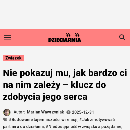
Skip
to
content
Związek
Nie pokazuj mu, jak bardzo ci
na nim zależy – klucz do
zdobycia jego serca
Autor:
Marian Wawrzyniak
2025-12-31
#Budowanie tajemniczości w relacji
,
#Jak zmotywować
partnera do działania
,
#Niedostępność w związku a pożądanie
,