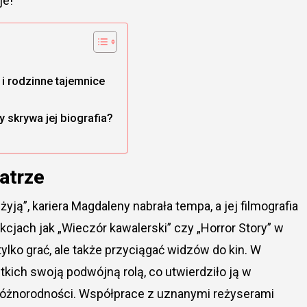
je!
 i rodzinne tajemnice
 skrywa jej biografia?
eatrze
yją”, kariera Magdaleny nabrała tempa, a jej filmografia
kcjach jak „Wieczór kawalerski” czy „Horror Story” w
ylko grać, ale także przyciągać widzów do kin. W
kich swoją podwójną rolą, co utwierdziło ją w
różnorodności. Współprace z uznanymi reżyserami