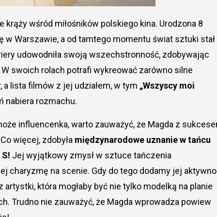
rę w Warszawie, a od tamtego momentu świat sztuki stał
ariery udowodniła swoją wszechstronność, zdobywając
. W swoich rolach potrafi wykreować zarówno silne
 a lista filmów z jej udziałem, w tym
„Wszyscy moi
ień nabiera rozmachu.
y może influencenka, warto zauważyć, że Magda z sukces
 Co więcej, zdobyła
międzynarodowe uznanie w tańcu
 S!
Jej wyjątkowy zmysł w sztuce tańczenia
jej charyzmę na scenie. Gdy do tego dodamy jej aktywn
tystki, która mogłaby być nie tylko modelką na planie
ch. Trudno nie zauważyć, że Magda wprowadza powiew