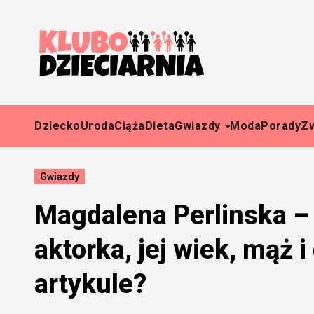
Skip
to
content
Dziecko
Uroda
Ciąża
Dieta
Gwiazdy
Moda
Porady
Z
Gwiazdy
Magdalena Perlinska – 
aktorka, jej wiek, mąż 
artykule?