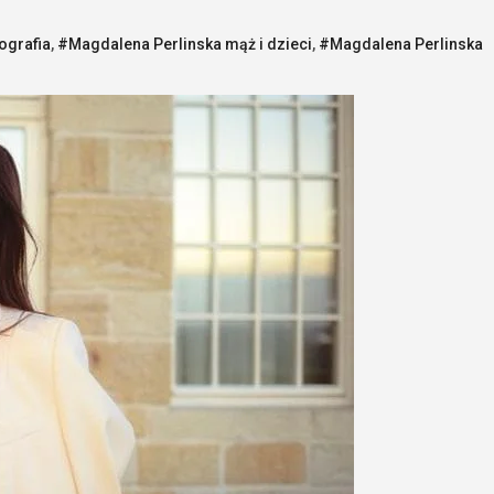
ografia
,
#Magdalena Perlinska mąż i dzieci
,
#Magdalena Perlinska