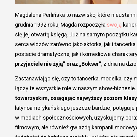
Magdalena Perlińska to nazwisko, które nieustannie krąży wśród miłośników polskiego kina. Urodzona 8
grudnia 1992 roku, Magda rozpoczęła
swoją
karie
się jej otwartą księgą. Już na samym początku k
serca widzów zarówno jako aktorka, jak i tancerka
postacie dramatyczne, jak i komediowe charaktery,
przyjaciele nie żyją” oraz „Bokser”
, z dnia na dz
Zastanawiając się, czy to tancerka, modelka, cz
łączy te wszystkie role w naszym show-biznesie.
towarzyskim, osiągając najwyższy poziom klasy
latynoamerykańskiego jeszcze bardziej potęguje 
w mediach społecznościowych, uzyskujemy obraz ar
filmowym, ale również gwiazdą kampanii modowy