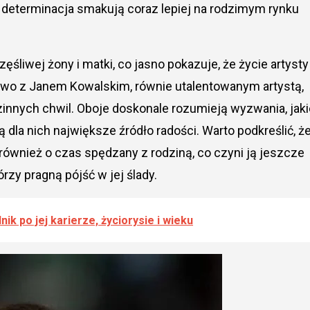
raz determinacja smakują coraz lepiej na rodzimym rynku
śliwej żony i matki, co jasno pokazuje, że życie artysty
stwo z Janem Kowalskim, równie utalentowanym artystą,
zinnych chwil. Oboje doskonale rozumieją wyzwania, jaki
ą dla nich największe źródło radości. Warto podkreślić, ż
 również o czas spędzany z rodziną, co czyni ją jeszcze
órzy pragną pójść w jej ślady.
ik po jej karierze, życiorysie i wieku