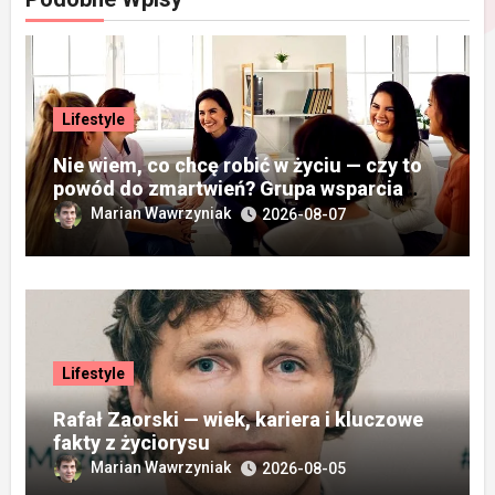
Lifestyle
Nie wiem, co chcę robić w życiu — czy to
powód do zmartwień? Grupa wsparcia
„Wieża”
Marian Wawrzyniak
2026-08-07
Lifestyle
Rafał Zaorski — wiek, kariera i kluczowe
fakty z życiorysu
Marian Wawrzyniak
2026-08-05