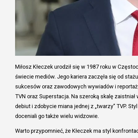
Miłosz Kłeczek urodził się w 1987 roku w Częstochowie. To postać, która budzi wiele emocji w polskim
świecie mediów. Jego kariera zaczęła się od sta
sukcesów oraz zawodowych wywiadów i reportaży. 
TVN oraz Superstacja. Na szeroką skalę zaistniał
debiut i zdobycie miana jednej z „twarzy” TVP. St
doceniali go także wielu widzowie.
Warto przypomnieć, że Kłeczek ma styl konfrontacy