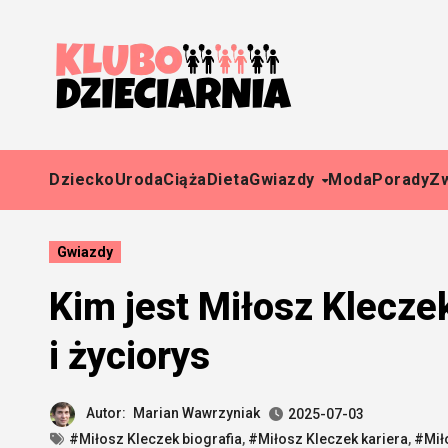
Skip
to
content
Dziecko
Uroda
Ciąża
Dieta
Gwiazdy
Moda
Porady
Z
Gwiazdy
Kim jest Miłosz Kleczek
i życiorys
Autor:
Marian Wawrzyniak
2025-07-03
#Miłosz Kleczek biografia
,
#Miłosz Kleczek kariera
,
#Mił