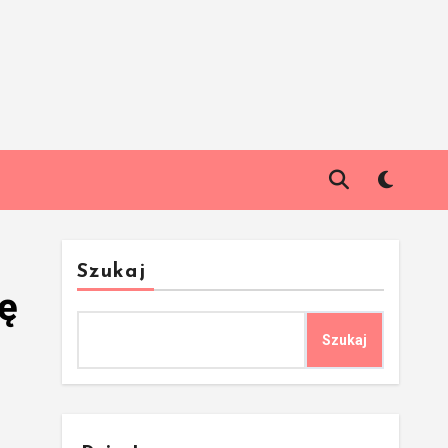
Szukaj
rę
Szukaj