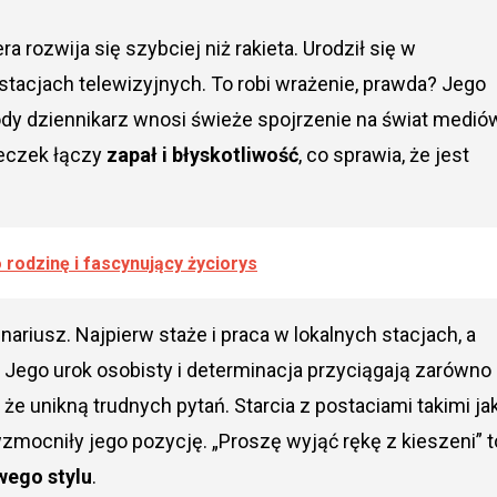
a rozwija się szybciej niż rakieta. Urodził się w
tacjach telewizyjnych. To robi wrażenie, prawda? Jego
ody dziennikarz wnosi świeże spojrzenie na świat medió
łeczek łączy
zapał i błyskotliwość
, co sprawia, że jest
 rodzinę i fascynujący życiorys
riusz. Najpierw staże i praca w lokalnych stacjach, a
Jego urok osobisty i determinacja przyciągają zarówno
, że unikną trudnych pytań. Starcia z postaciami takimi ja
zmocniły jego pozycję. „Proszę wyjąć rękę z kieszeni” t
ego stylu
.