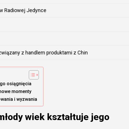
 w Radiowej Jedynce
związany z handlem produktami z Chin
ego osiągnięcia
łomowe momenty
owania i wyzwania
młody wiek kształtuje jego