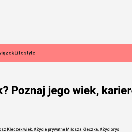
wiązek
Lifestyle
? Poznaj jego wiek, karie
osz Kleczek wiek
,
#Życie prywatne Miłosza Kleczka
,
#Życiorys