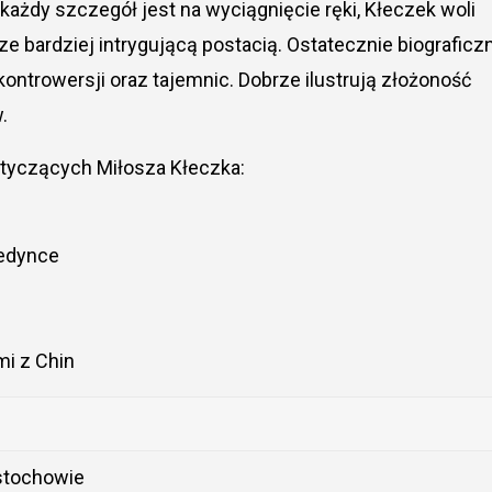
ażdy szczegół jest na wyciągnięcie ręki, Kłeczek woli
e bardziej intrygującą postacią. Ostatecznie biograficz
ontrowersji oraz tajemnic. Dobrze ilustrują złożoność
.
otyczących Miłosza Kłeczka:
Jedynce
i z Chin
stochowie