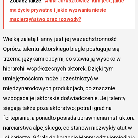
Zobacz także:
Anna Jurksztowicz: Kim jest, jakie
ma życie prywatne i jakie wyzwania niesie
macierzyństwo oraz rozwody?
Wielką zaletą Hanny jest jej wszechstronność.
Oprócz talentu aktorskiego biegle posługuje się
trzema językami obcymi, co stawia ją wysoko w
hierarchii współczesnych aktorek
. Dzięki tym
umiejętnościom może uczestniczyć w
międzynarodowych produkcjach, co znacznie
wzbogaca jej aktorskie doświadczenie. Jej talenty
sięgają także poza aktorstwo; potrafi grać na
fortepianie, a ponadto posiada uprawnienia instruktora
narciarstwa alpejskiego, co stanowi niezwykły atut w
jej karierze. Góralskie korzenie Hanny odzwierciedlają