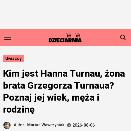
Skip
to
content
Gwiazdy
Kim jest Hanna Turnau, żona
brata Grzegorza Turnaua?
Poznaj jej wiek, męża i
rodzinę
Autor:
Marian Wawrzyniak
2026-06-06