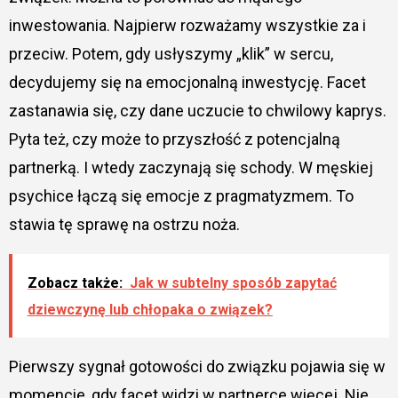
inwestowania. Najpierw rozważamy wszystkie za i
przeciw. Potem, gdy usłyszymy „klik” w sercu,
decydujemy się na emocjonalną inwestycję. Facet
zastanawia się, czy dane uczucie to chwilowy kaprys.
Pyta też, czy może to przyszłość z potencjalną
partnerką. I wtedy zaczynają się schody. W męskiej
psychice łączą się emocje z pragmatyzmem. To
stawia tę sprawę na ostrzu noża.
Zobacz także:
Jak w subtelny sposób zapytać
dziewczynę lub chłopaka o związek?
Pierwszy sygnał gotowości do związku pojawia się w
momencie, gdy facet widzi w partnerce więcej. Nie