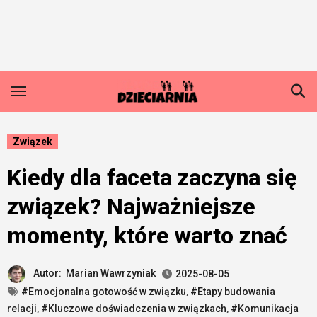
Skip
to
content
Związek
Kiedy dla faceta zaczyna się
związek? Najważniejsze
momenty, które warto znać
Autor:
Marian Wawrzyniak
2025-08-05
#Emocjonalna gotowość w związku
,
#Etapy budowania
relacji
,
#Kluczowe doświadczenia w związkach
,
#Komunikacja