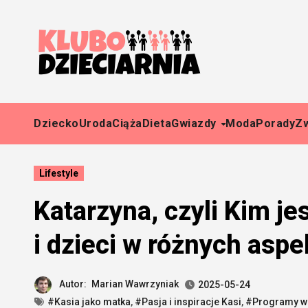
Skip
to
content
Dziecko
Uroda
Ciąża
Dieta
Gwiazdy
Moda
Porady
Z
Lifestyle
Katarzyna, czyli Kim je
i dzieci w różnych aspe
Autor:
Marian Wawrzyniak
2025-05-24
#Kasia jako matka
,
#Pasja i inspiracje Kasi
,
#Programy w