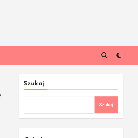
Szukaj
ę
Szukaj