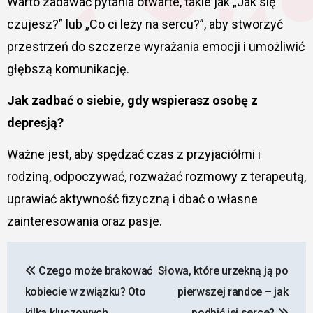
Warto zadawać pytania otwarte, takie jak „Jak się
czujesz?” lub „Co ci leży na sercu?”, aby stworzyć
przestrzeń do szczerze wyrażania emocji i umożliwić
głębszą komunikację.
Jak zadbać o siebie, gdy wspierasz osobę z
depresją?
Ważne jest, aby spędzać czas z przyjaciółmi i
rodziną, odpoczywać, rozważać rozmowy z terapeutą,
uprawiać aktywność fizyczną i dbać o własne
zainteresowania oraz pasje.
Nawigacja
Czego może brakować
Słowa, które urzekną ją po
wpisu
kobiecie w związku? Oto
pierwszej randce – jak
kilka kluczowych
podbić jej serce?