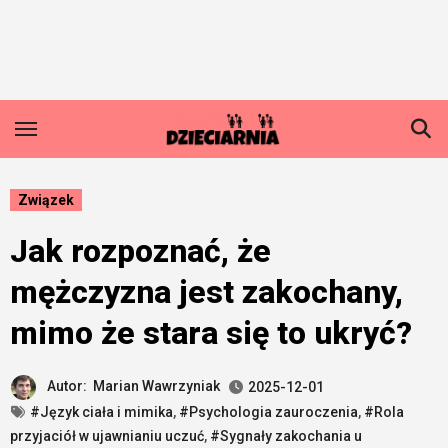
Skip
to
content
Związek
Jak rozpoznać, że
mężczyzna jest zakochany,
mimo że stara się to ukryć?
Autor:
Marian Wawrzyniak
2025-12-01
#Język ciała i mimika
,
#Psychologia zauroczenia
,
#Rola
przyjaciół w ujawnianiu uczuć
,
#Sygnały zakochania u