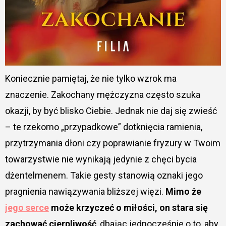
Koniecznie pamiętaj, że nie tylko wzrok ma
znaczenie. Zakochany mężczyzna często szuka
okazji, by być blisko Ciebie. Jednak nie daj się zwieść
– te rzekomo „przypadkowe” dotknięcia ramienia,
przytrzymania dłoni czy poprawianie fryzury w Twoim
towarzystwie nie wynikają jedynie z chęci bycia
dżentelmenem. Takie gesty stanowią oznaki jego
pragnienia nawiązywania bliższej więzi.
Mimo że
jego serce
może krzyczeć o miłości, on stara się
zachować cierpliwość
, dbając jednocześnie o to, aby