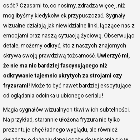
osób? Czasami to, co nosimy, zdradza więcej, niż
moglibyśmy kiedykolwiek przypuszczać. Sygnały
wizualne działają jak niewidzialne linki, łączące nas z
emocjami oraz naszą sytuacją życiową. Obserwując
detale, możemy odkryć, kto z naszych znajomych
skrywa swoją prawdziwą tożsamość.
Uwierzyć mi,
że nie ma nic bardziej fascynującego niż
odkrywanie tajemnic ukrytych za strojami czy
fryzurami!
Może to być nawet bardziej ekscytujące
od oglądania odcinka ulubionego serialu!
Magia sygnałów wizualnych tkwi w ich subtelności.
Na przykład, starannie ułożona fryzura nie tylko
prezentuje chęć ładnego wyglądu, ale również
świadczy o dążeniu danej osoby do wpisania się w