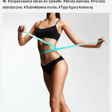
#Dopasowanie ubrań do sylwetki
,
#Moda damska
,
#Porady
stylistyczne
,
#Subiektywna moda
,
#Typy figury kobiecej