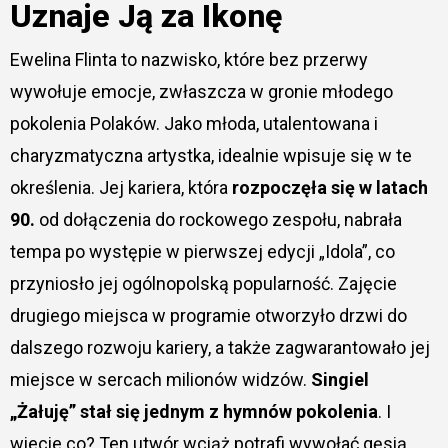
Uznaje Ją za Ikonę
Ewelina Flinta to nazwisko, które bez przerwy
wywołuje emocje, zwłaszcza w gronie młodego
pokolenia Polaków. Jako młoda, utalentowana i
charyzmatyczna artystka, idealnie wpisuje się w te
określenia. Jej kariera, która
rozpoczęła się w latach
90.
od dołączenia do rockowego zespołu, nabrała
tempa po występie w pierwszej edycji „Idola”, co
przyniosło jej ogólnopolską popularność. Zajęcie
drugiego miejsca w programie otworzyło drzwi do
dalszego rozwoju kariery, a także zagwarantowało jej
miejsce w sercach milionów widzów.
Singiel
„Żałuję” stał się jednym z hymnów pokolenia
. I
wiecie co? Ten utwór wciąż potrafi wywołać gęsią