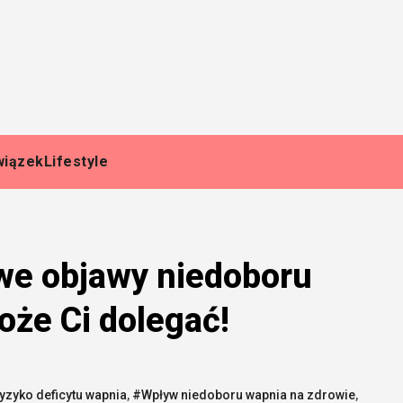
wiązek
Lifestyle
we objawy niedoboru
oże Ci dolegać!
yzyko deficytu wapnia
,
#Wpływ niedoboru wapnia na zdrowie
,