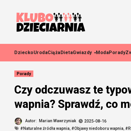
Skip
to
content
Dziecko
Uroda
Ciąża
Dieta
Gwiazdy
Moda
Porady
Z
Porady
Czy odczuwasz te typo
wapnia? Sprawdź, co m
Autor:
Marian Wawrzyniak
2025-08-16
#Naturalne źródła wapnia
,
#Objawy niedoboru wapnia
,
#R