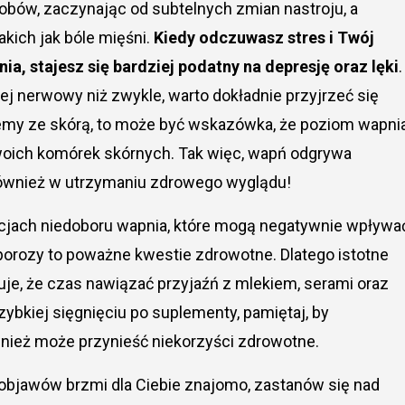
obów, zaczynając od subtelnych zmian nastroju, a
kich jak bóle mięśni.
Kiedy odczuwasz stres i Twój
ia, stajesz się bardziej podatny na depresję oraz lęki
.
iej nerwowy niż zwykle, warto dokładnie przyjrzeć się
lemy ze skórą, to może być wskazówka, że poziom wapni
 Twoich komórek skórnych. Tak więc, wapń odgrywa
z również w utrzymaniu zdrowego wyglądu!
jach niedoboru wapnia, które mogą negatywnie wpływa
porozy to poważne kwestie zdrowotne. Dlatego istotne
uje, że czas nawiązać przyjaźń z mlekiem, serami oraz
ybkiej sięgnięciu po suplementy, pamiętaj, by
nież może przynieść niekorzyści zdrowotne.
 objawów brzmi dla Ciebie znajomo, zastanów się nad