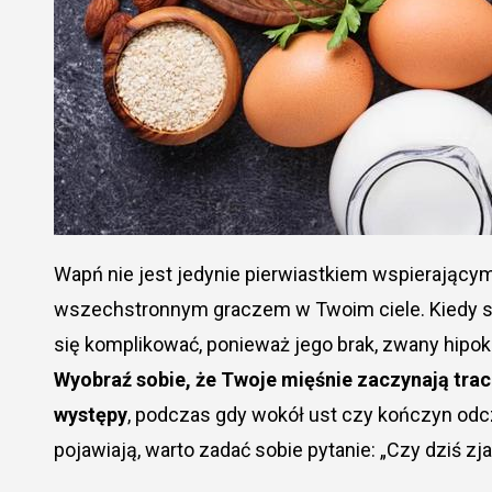
Wapń nie jest jedynie pierwiastkiem wspierającym Twoje kości i zęby, lecz także zaskakująco
wszechstronnym graczem w Twoim ciele. Kiedy sp
się komplikować, ponieważ jego brak, zwany hipo
Wyobraź sobie, że Twoje mięśnie zaczynają trac
występy
, podczas gdy wokół ust czy kończyn odcz
pojawiają, warto zadać sobie pytanie: „Czy dziś