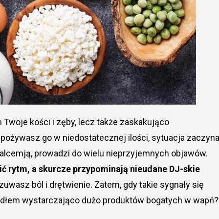
ożywasz go w niedostatecznej ilości, sytuacja zaczyn
kalcemją, prowadzi do wielu nieprzyjemnych objawów.
ić rytm, a skurcze przypominają nieudane DJ-skie
uwasz ból i drętwienie. Zatem, gdy takie sygnały się
 zjadłem wystarczająco dużo produktów bogatych w wapń?