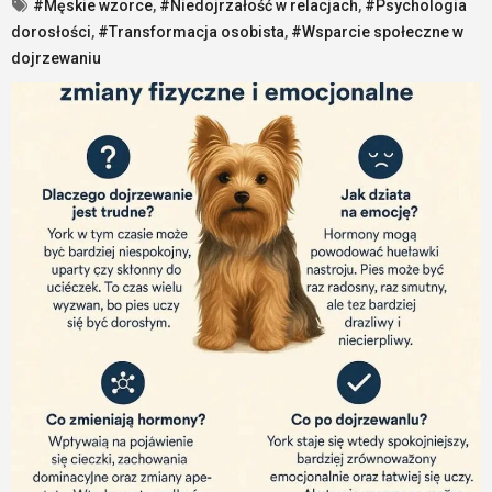
#Męskie wzorce
,
#Niedojrzałość w relacjach
,
#Psychologia
dorosłości
,
#Transformacja osobista
,
#Wsparcie społeczne w
dojrzewaniu