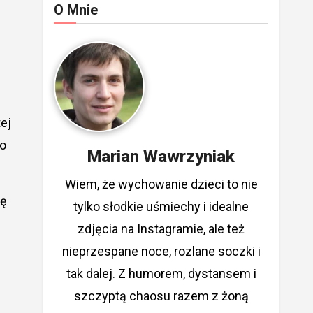
O Mnie
ej
 o
Marian Wawrzyniak
Wiem, że wychowanie dzieci to nie
gę
tylko słodkie uśmiechy i idealne
zdjęcia na Instagramie, ale też
nieprzespane noce, rozlane soczki i
tak dalej. Z humorem, dystansem i
szczyptą chaosu razem z żoną