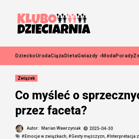
Skip
to
content
Dziecko
Uroda
Ciąża
Dieta
Gwiazdy
Moda
Porady
Z
Związek
Co myśleć o sprzeczny
przez faceta?
Autor:
Marian Wawrzyniak
2025-04-30
#Emocje w związkach
,
#Gesty mężczyzn
,
#Interpretacja