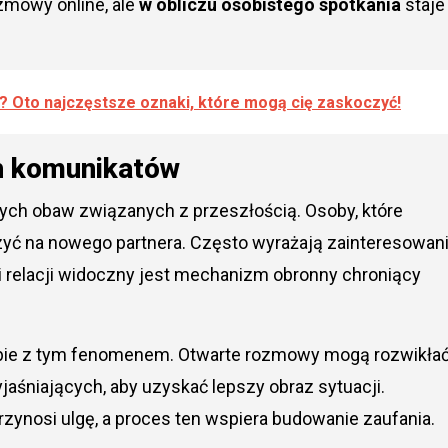
mowy online, ale
w obliczu osobistego spotkania
staje
? Oto najczęstsze oznaki, które mogą cię zaskoczyć!
h komunikatów
ch obaw związanych z przeszłością. Osoby, które
rzyć na nowego partnera. Często wyrażają zainteresowani
 relacji widoczny jest mechanizm obronny chroniący
obie z tym fenomenem. Otwarte rozmowy mogą rozwikła
aśniających, aby uzyskać lepszy obraz sytuacji.
rzynosi ulgę, a proces ten wspiera budowanie zaufania.