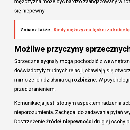
mężczyzna może być bardzo zaangażowany w roz
się niepewny.
Zobacz także:
Kiedy mężczyzna tęskni za kobietą
Możliwe przyczyny sprzecznyc
Sprzeczne sygnały mogą pochodzić z wewnętrzny
doświadczyły trudnych relacji, obawiają się otwo
mimo że ich działania są
rozbieżne.
W psychologii
przed zranieniem.
Komunikacja jest istotnym aspektem radzenia s
nieporozumienia. Zachęcaj do zadawania pytań wyj
Dostrzeżenie
źródeł niepewności
drugiej osoby p