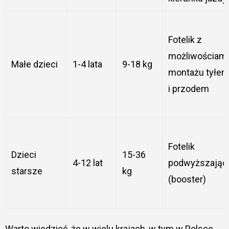
Fotelik z
możliwościami
Małe dzieci
1-4 lata
9-18 kg
montażu tyłe
i przodem
Fotelik
Dzieci
15-36
4-12 lat
podwyższając
starsze
kg
(booster)
Warto wiedzieć, że w wielu krajach, w tym w Polsce,