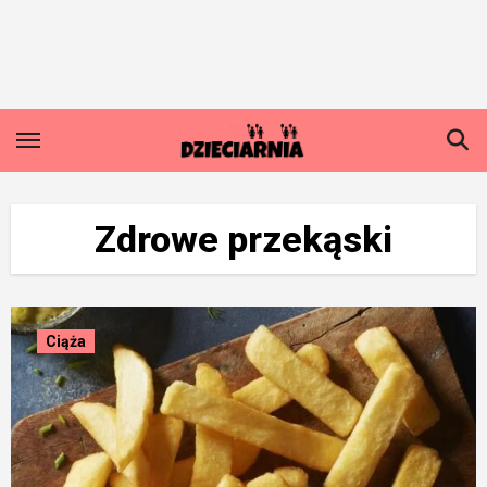
Skip
to
content
Zdrowe przekąski
Ciąża