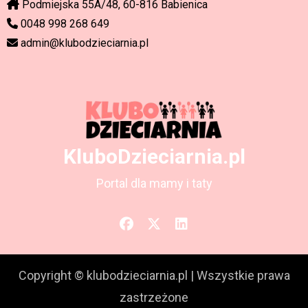
Podmiejska 55A/48, 60-816 Babienica
0048 998 268 649
admin@klubodzieciarnia.pl
KluboDzieciarnia.pl
Portal dla mamy i taty
Copyright © klubodzieciarnia.pl
|
Wszystkie prawa
zastrzeżone