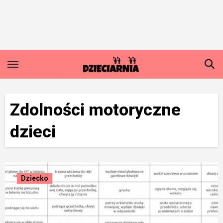
Skip
to
content
Zdolności motoryczne
dzieci
Dziecko