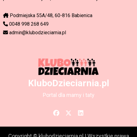
Podmiejska 55A/48, 60-816 Babienica
0048 998 268 649
admin@klubodzieciarnia.pl
KluboDzieciarnia.pl
Portal dla mamy i taty
Copyright © klubodzieciarnia.pl
|
Wszystkie prawa