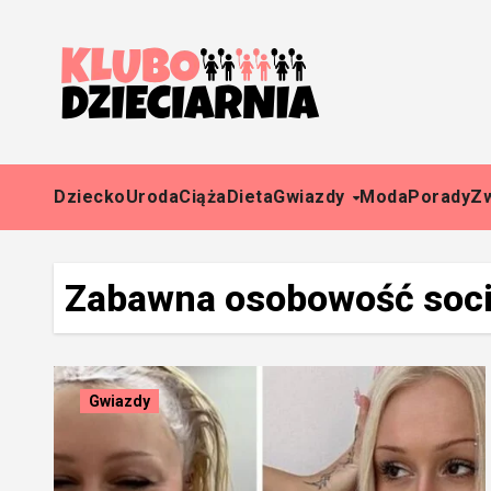
Skip
to
content
Dziecko
Uroda
Ciąża
Dieta
Gwiazdy
Moda
Porady
Z
Zabawna osobowość soci
Gwiazdy