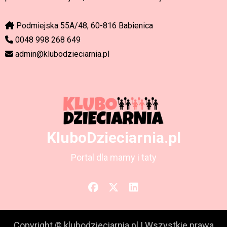
Podmiejska 55A/48, 60-816 Babienica
0048 998 268 649
admin@klubodzieciarnia.pl
KluboDzieciarnia.pl
Portal dla mamy i taty
Copyright © klubodzieciarnia.pl
|
Wszystkie prawa