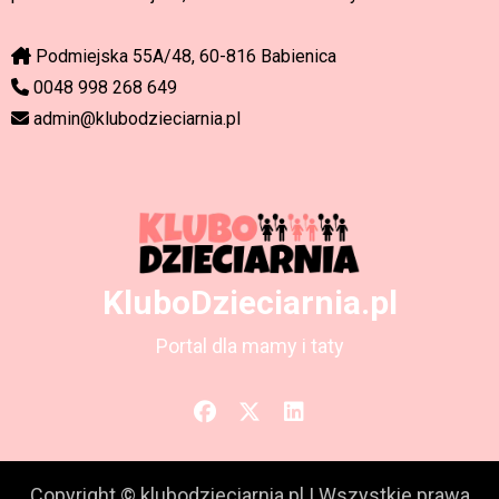
Podmiejska 55A/48, 60-816 Babienica
0048 998 268 649
admin@klubodzieciarnia.pl
KluboDzieciarnia.pl
Portal dla mamy i taty
Copyright © klubodzieciarnia.pl
|
Wszystkie prawa