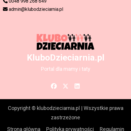
0048 998 268 649
admin@klubodzieciarnia.pl
KluboDzieciarnia.pl
Portal dla mamy i taty
Copyright © klubodzieciarnia.pl
|
Wszystkie prawa
zastrzeżone
Strona główna
Polityka prywatności
Regulamin