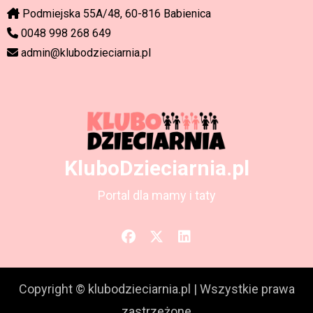
Podmiejska 55A/48, 60-816 Babienica
0048 998 268 649
admin@klubodzieciarnia.pl
KluboDzieciarnia.pl
Portal dla mamy i taty
Copyright © klubodzieciarnia.pl
|
Wszystkie prawa
zastrzeżone