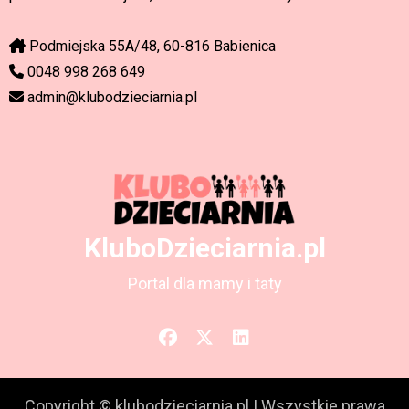
Podmiejska 55A/48, 60-816 Babienica
0048 998 268 649
admin@klubodzieciarnia.pl
KluboDzieciarnia.pl
Portal dla mamy i taty
Copyright © klubodzieciarnia.pl
|
Wszystkie prawa