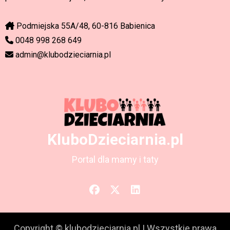
Podmiejska 55A/48, 60-816 Babienica
0048 998 268 649
admin@klubodzieciarnia.pl
KluboDzieciarnia.pl
Portal dla mamy i taty
Copyright © klubodzieciarnia.pl
|
Wszystkie prawa