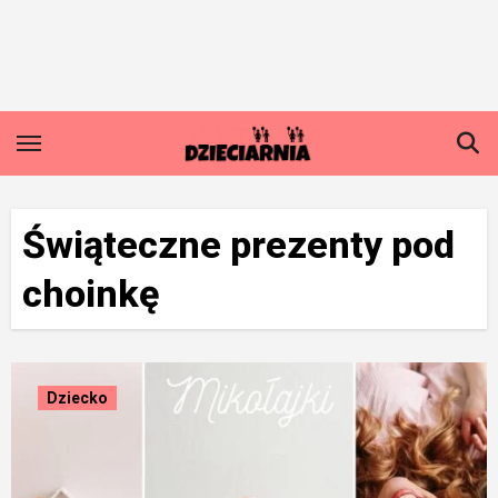
Skip
to
content
Świąteczne prezenty pod
choinkę
Dziecko