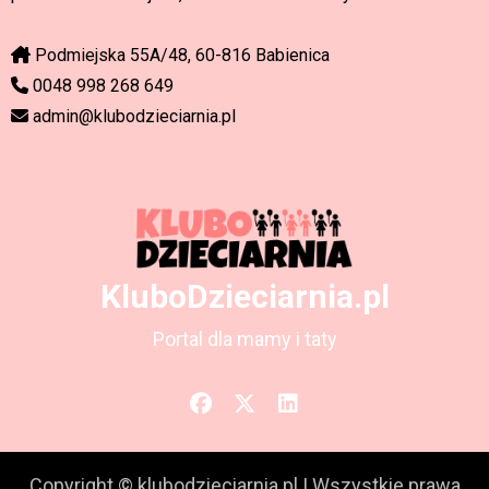
Podmiejska 55A/48, 60-816 Babienica
0048 998 268 649
admin@klubodzieciarnia.pl
KluboDzieciarnia.pl
Portal dla mamy i taty
Copyright © klubodzieciarnia.pl
|
Wszystkie prawa