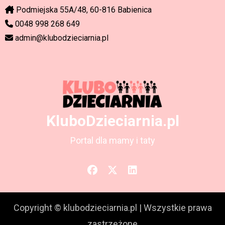
Podmiejska 55A/48, 60-816 Babienica
0048 998 268 649
admin@klubodzieciarnia.pl
KluboDzieciarnia.pl
Portal dla mamy i taty
Copyright © klubodzieciarnia.pl
|
Wszystkie prawa
zastrzeżone