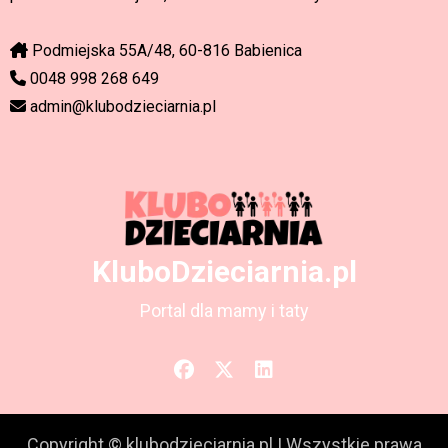
Podmiejska 55A/48, 60-816 Babienica
0048 998 268 649
admin@klubodzieciarnia.pl
KluboDzieciarnia.pl
Portal dla mamy i taty
Copyright © klubodzieciarnia.pl
|
Wszystkie prawa