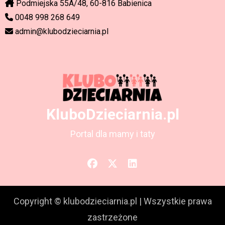
Podmiejska 55A/48, 60-816 Babienica
0048 998 268 649
admin@klubodzieciarnia.pl
KluboDzieciarnia.pl
Portal dla mamy i taty
Copyright © klubodzieciarnia.pl
|
Wszystkie prawa
zastrzeżone