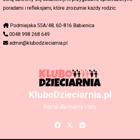
poradami i refleksjami, które zrozumie każdy rodzic.
Podmiejska 55A/48, 60-816 Babienica
0048 998 268 649
admin@klubodzieciarnia.pl
KluboDzieciarnia.pl
Portal dla mamy i taty