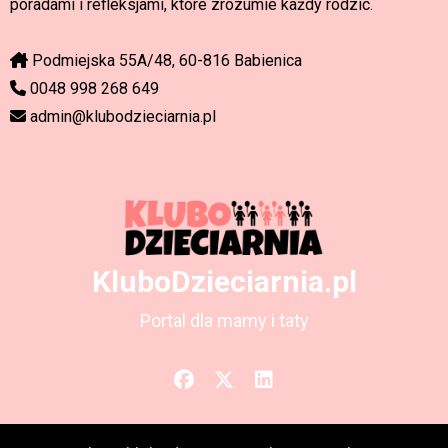
poradami i refleksjami, które zrozumie każdy rodzic.
Podmiejska 55A/48, 60-816 Babienica
0048 998 268 649
admin@klubodzieciarnia.pl
KluboDzieciarnia.pl
Portal dla mamy i taty