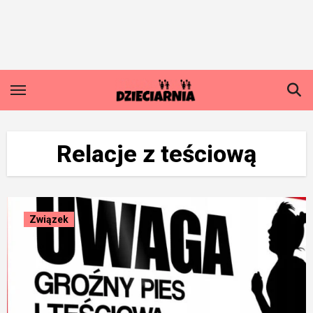
Skip
to
content
Relacje z teściową
Związek