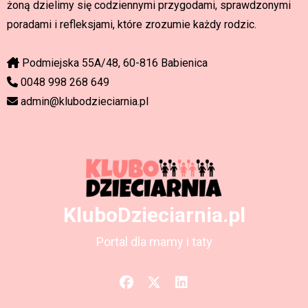
żoną dzielimy się codziennymi przygodami, sprawdzonymi
poradami i refleksjami, które zrozumie każdy rodzic.
Podmiejska 55A/48, 60-816 Babienica
0048 998 268 649
admin@klubodzieciarnia.pl
KluboDzieciarnia.pl
Portal dla mamy i taty